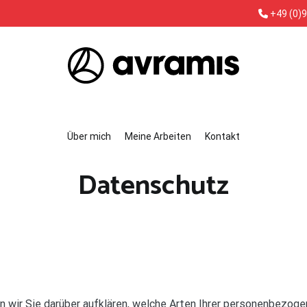
+49 (0)9
Avramis.de
Polsterei und Sattlerei in Schwabach
Über mich
Meine Arbeiten
Kontakt
Datenschutz
wir Sie darüber aufklären, welche Arten Ihrer personenbezoge