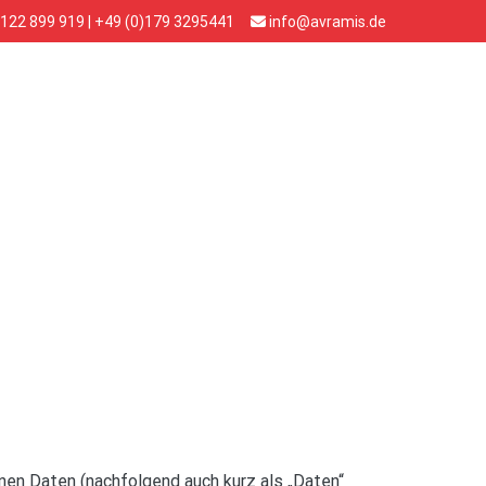
122 899 919 | +49 (0)179 3295441
info@avramis.de
nen Daten (nachfolgend auch kurz als „Daten“