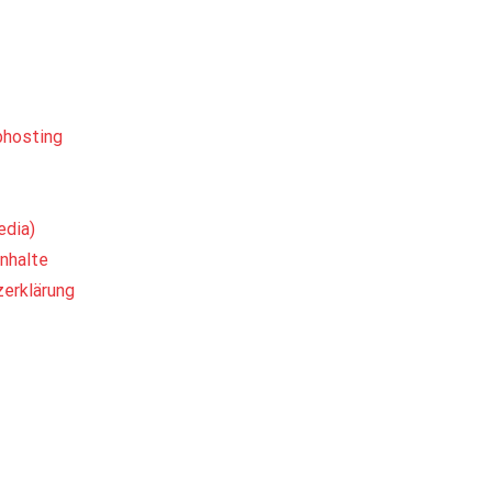
bhosting
edia)
nhalte
zerklärung